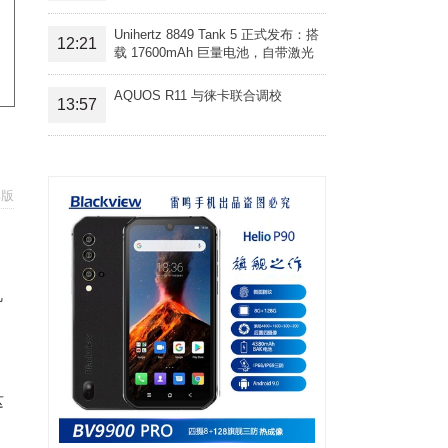
Unihertz 8849 Tank 5 正式发布：搭
12:21
载 17600mAh 巨量电池，自带激光
投影旗舰三防手机
AQUOS R11 与徕卡联合调校
13:57
享版
机
为
这