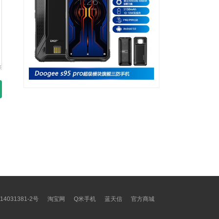
14031381-2号
淘宝网
Q米手机
蓝天信
官方商城