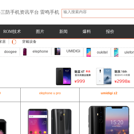
三防手机资讯平台 雷鸣手机
ROM技术
图片
新闻
爆料
报价
家居
穿戴设备
UMIDIGI
elephone
doogee
oukitel
ulefo
O
elephone u pro
umidigi z2