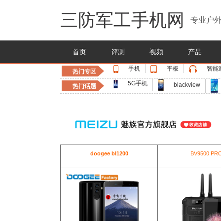
三防军工手机网
专业户外
首页
评测
视频
产品
手机
平板
智能
热门专区
5G手机
blackview
热门话题
doogee bl1200
BV9500 PR