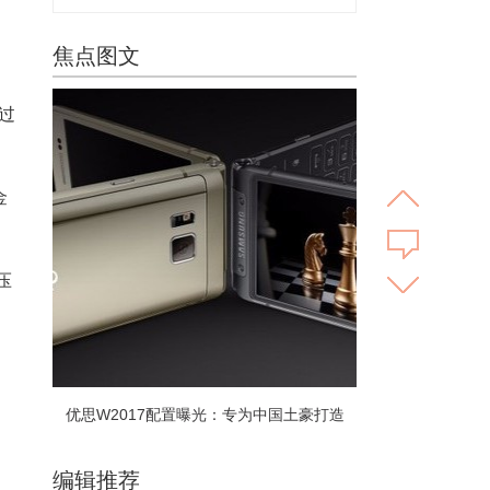
焦点图文
过
金
压
优思W2017配置曝光：专为中国土豪打造
编辑推荐