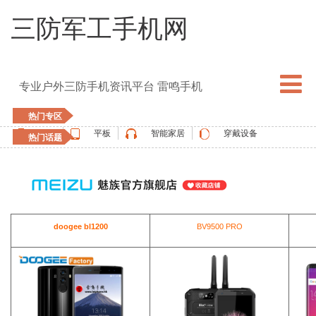
三防军工手机网
专业户外三防手机资讯平台 雷鸣手机
热门专区
手机
平板
智能家居
穿戴设备
热门话题
5G手机
blackview
elephone
doogee
UMIDIGI
apple watch
vernee
oukitel
ulefone
doogee bl1200
BV9500 PRO