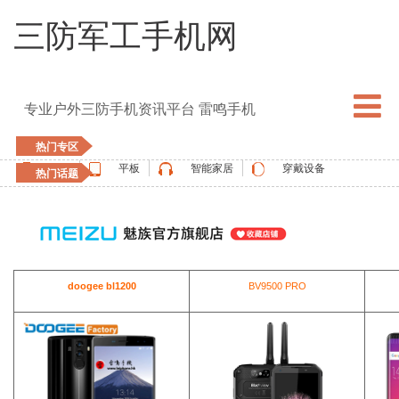
三防军工手机网
专业户外三防手机资讯平台 雷鸣手机
热门专区
手机
平板
智能家居
穿戴设备
热门话题
5G手机
blackview
elephone
doogee
UMIDIGI
apple watch
vernee
oukitel
ulefone
doogee bl1200
BV9500 PRO