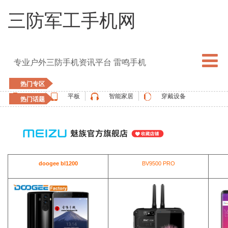
三防军工手机网
专业户外三防手机资讯平台 雷鸣手机
热门专区
手机
平板
智能家居
穿戴设备
热门话题
5G手机
blackview
elephone
doogee
UMIDIGI
apple watch
vernee
oukitel
ulefone
doogee bl1200
BV9500 PRO