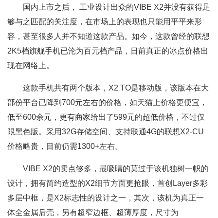
国内上市之后， 工业设计出众的VIBE X2并没有获得足
够与之匹配的关注度，在市场上的表现也只能用平平来形
容，甚至很多人并不知道这款产品。如今，这款曾经的联想
2K5档旗舰手机已沦为百元档产品，日前真正的冰点价格出
现在网络上。
这款手机共有两个版本，X2 TO是移动版，该版本在大
部份平台已降到700元左右的价格，如天猫上价格更便宜，
低至600余元，更有商家给出了599元的超低价格，不过仅
限黑色版。采用32G存储空间、支持联通4G的联想X2-CU
价格略贵，目前仍需1300+左右。
VIBE X2的卖点够多，最吸睛的莫过于该机独树一帜的
设计，拥有简约造型的X2细节方面更抢眼，首创Layer多彩
多层中框，是X2标志性的设计之一，其次，该机为真正一
体全金属后壳，另有超窄边框、超薄厚度，尺寸为