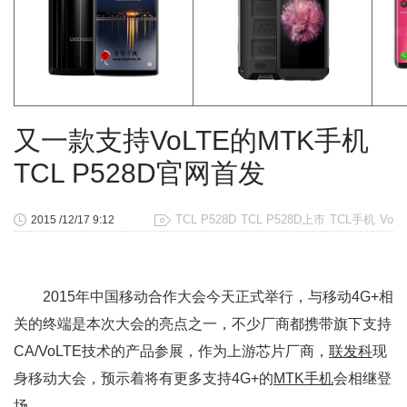
又一款支持VoLTE的MTK手机
TCL P528D官网首发
TCL P528D
TCL P528D上市
TCL手机
Vo
2015 /12/17 9:12
2015年中国移动合作大会今天正式举行，与移动4G+相
关的终端是本次大会的亮点之一，不少厂商都携带旗下支持
CA/VoLTE技术的产品参展，作为上游芯片厂商，
联发科
现
身移动大会，预示着将有更多支持4G+的
MTK手机
会相继登
场。