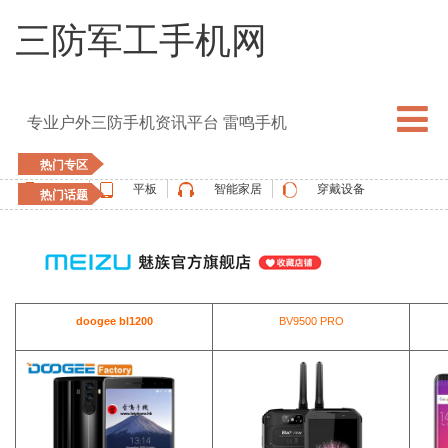
三防军工手机网
专业户外三防手机资讯平台 雷鸣手机
热门专区
手机
平板
智能家居
穿戴设备
热门话题
5G手机
blackview
elephone
doogee
UMIDIGI
apple watch
vernee
oukitel
ulefone
doogee bl1200
BV9500 PRO