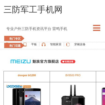
三防军工手机网
专业户外三防手机资讯平台 雷鸣手机
热门专区
手机
平板
智能家居
穿戴设备
热门话题
5G手机
blackview
elephone
doogee
UMIDIGI
apple watch
vernee
oukitel
ulefone
doogee bl1200
BV9500 PRO