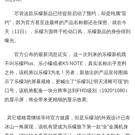
尽管这款乐檬新品已经提前启动了预约，却是纯属“盲
约”，因为官方甚至连最终的产品名称都还在保密。就在今
天（11日），乐檬方面终于松动口风，乐檬新品的身份得到
曝光。
官方公布的最新消息证实， 这一次到来的乐檬新机既
不叫乐檬Plus、乐小檬或者K5 NOTE，真实名称出乎意料
之外，该机将以乐檬3为名！另者，新放出的产品宣传图揭
示了乐檬3的屏幕规格，更喊出了“乐檬3让明天清晰可现”的
口号，该机将配备一块分辨率达到FHD级别（1920*1080）
的显示屏，将会带来更精细的显示效果。
其它规格需继续等待官方披露，但是乐檬3的外观设计已有
冰山一角展现，该机有望成为乐檬旗下第一款“全”金属机身