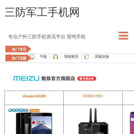
三防军工手机网
专业户外三防手机资讯平台 雷鸣手机
热门专区
手机
平板
智能家居
穿戴设备
热门话题
5G手机
blackview
elephone
doogee
UMIDIGI
apple watch
vernee
oukitel
ulefone
doogee bl1200
BV9500 PRO