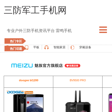
三防军工手机网
专业户外三防手机资讯平台 雷鸣手机
热门专区
手机
平板
智能家居
穿戴设备
热门话题
5G手机
blackview
elephone
doogee
UMIDIGI
apple watch
vernee
oukitel
ulefone
doogee bl1200
BV9500 PRO