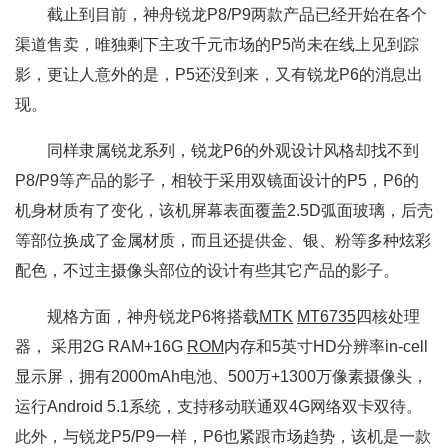
截止到目前，神舟锐龙P8/P9两款产品已经开始在各个
渠道售卖，唯独剩下主攻千元市场的P5尚未在线上见到踪
影，更让人意外的是，P5还没到来，又有锐龙P6的消息出
现。
同样隶属锐龙系列，锐龙P6的外观设计风格却找不到
P8/P9等产品的影子，相较于采用双镜面设计的P5，P6的
机身材质有了变化，该机屏幕表面覆盖2.5D弧面玻璃，后壳
等部位换成了金属材质，而且还提供金、银、粉等多种炫彩
配色，不过主摄像头部位的设计有些其它产品的影子。
规格方面，神舟锐龙P6将搭载
MTK
MT6735
四核处理
器， 采用2G RAM+16G
ROM
内存和5英寸HD分辨率in-cell
显示屏，拥有2000mAh电池、500万+1300万像素摄像头，
运行Android 5.1系统，支持移动联通双4G网络双卡双待。
此外，与锐龙P5/P9一样，P6也紧跟市场趋势，该机是一款