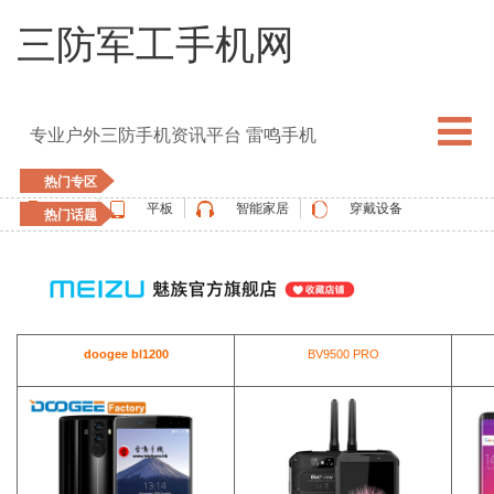
三防军工手机网
专业户外三防手机资讯平台 雷鸣手机
热门专区
手机
平板
智能家居
穿戴设备
热门话题
5G手机
blackview
elephone
doogee
UMIDIGI
apple watch
vernee
oukitel
ulefone
doogee bl1200
BV9500 PRO