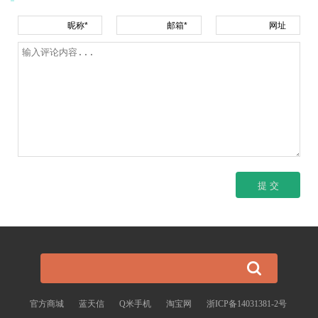
昵称*
邮箱*
网址
官方商城
蓝天信
Q米手机
淘宝网
浙ICP备14031381-2号