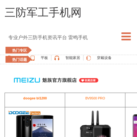
三防军工手机网
专业户外三防手机资讯平台 雷鸣手机
热门专区
手机
平板
智能家居
穿戴设备
热门话题
5G手机
blackview
elephone
doogee
UMIDIGI
apple watch
vernee
oukitel
ulefone
doogee bl1200
BV9500 PRO