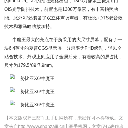
的nubia UI。X7的拍照规格出色，1300万像素主摄采用了
OIS光学防抖技术，前置也是1300万像素，有丰富拍照功
能。此外X7还装备了双立体声扬声器，有杜比+DTS双音效
技术和雅马哈功放加持。
牛魔王最大的亮点在于所采用的大尺寸屏幕，配备了一
块6.4英寸的夏普CGS显示屏，分辨率为FHD级别，辅以全
贴合技术。外观上则应用了金属后壳，有着较高的屏占比，
尺寸为179.5*89*7.9mm。
【本文版权归三防军工手机网所有，未经许可不得转载。文
章来自http://www.shanzaiji.cn山寨手机网，文章仅代表作者