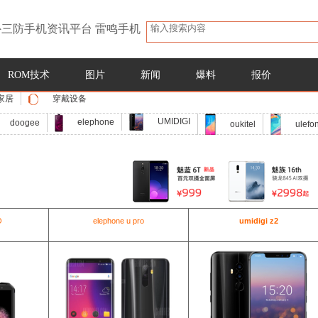
三防手机资讯平台 雷鸣手机
ROM技术
图片
新闻
爆料
报价
家居
穿戴设备
UMIDIGI
elephone
doogee
oukitel
ulefo
O
elephone u pro
umidigi z2