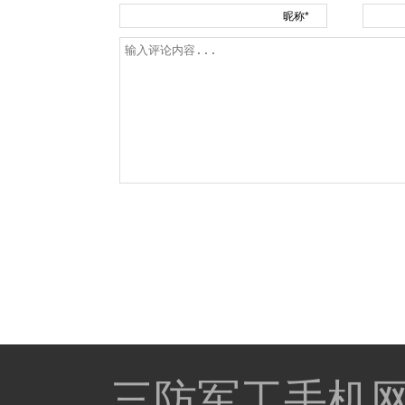
昵称*
三防军工手机