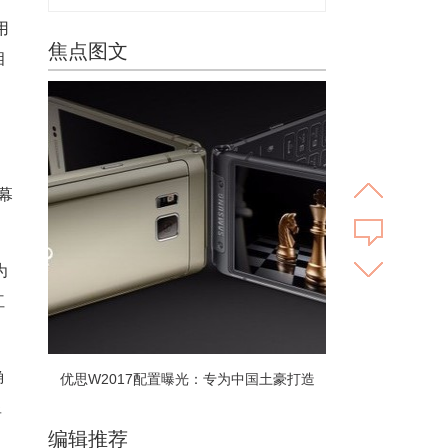
用
焦点图文
相
幕
为
红
确
优思W2017配置曝光：专为中国土豪打造
显
编辑推荐