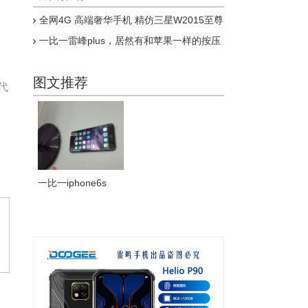
全网4G 高端奢华手机 精仿三星W2015至尊
版上市
一比一雷峰plus，居然有和苹果一样的按压
式指纹，乔布斯惊呆了
图文推荐
代
一比一iphone6s