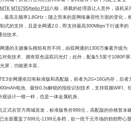
MTK
MT6795
/
helio P10
八核，搭载的处理器让人意外，该机采
650，最高主频率1.8GHz；随之而来的是网络兼容性方面的变化，
制式的支持，且是全网通2.0，即支持最高300Mbps下行速率的
音通信技术。
全网通的主摄像头模组有所不同，由双网通的1300万像素升级为
F相位对焦技术、拥有双色温双闪光灯；此外，配备5.5英寸1080P屏
阳光屏，功能更丰富。
E3全网通依旧有标准版和高配版，前者为2G+16G内存，后者
000mAh电池、最快0.3s解锁的指纹识别技术，支持双频WIFI、
。外观设计一模一样，也是一体金属机身。
10点正式在官方商城首发，标准版售价999元，高配版的价格暂未
已全面覆盖了699元-1199元各档，欲一统千元市场的勃勃野心