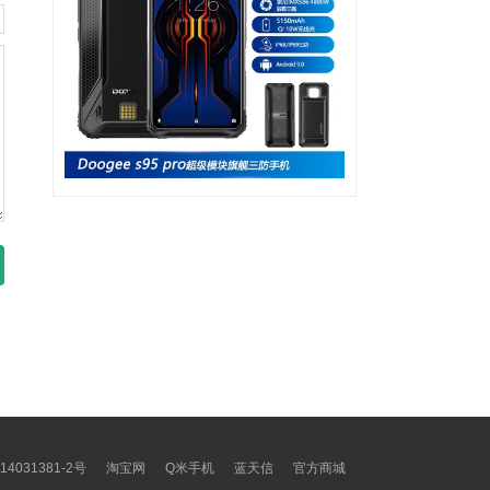
14031381-2号
淘宝网
Q米手机
蓝天信
官方商城