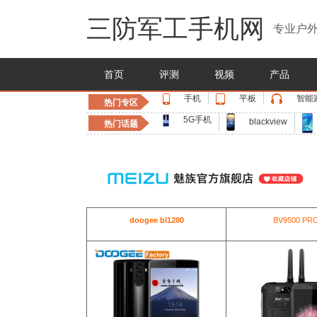
三防军工手机网
专业户外
首页
评测
视频
产品
手机
平板
智能
热门专区
5G手机
blackview
热门话题
doogee bl1200
BV9500 PR