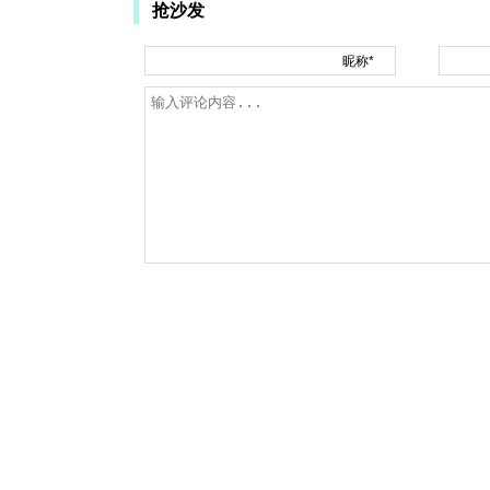
抢沙发
昵称*