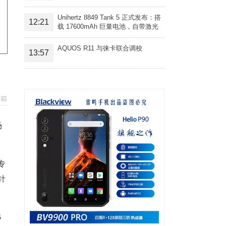
Unihertz 8849 Tank 5 正式发布：搭
12:21
载 17600mAh 巨量电池，自带激光
投影旗舰三防手机
AQUOS R11 与徕卡联合调校
13:57
开箱
场
专
针
G