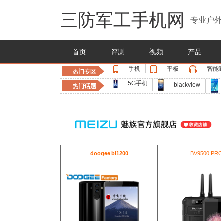
三防军工手机网
专业户外
首页
评测
视频
产品
手机
平板
智能
热门专区
5G手机
blackview
热门话题
doogee bl1200
BV9500 PR