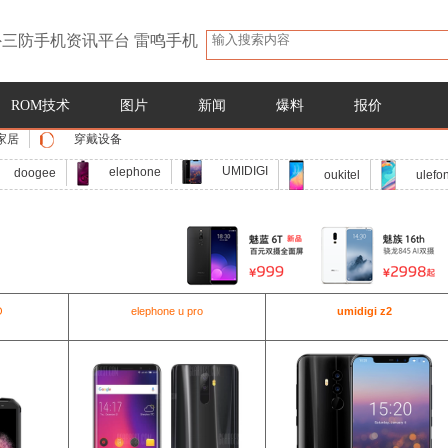
三防手机资讯平台 雷鸣手机
ROM技术
图片
新闻
爆料
报价
家居
穿戴设备
UMIDIGI
elephone
doogee
oukitel
ulefo
O
elephone u pro
umidigi z2