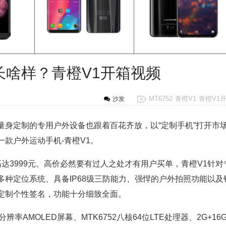
长啥样？青橙V1开箱视频
MT6752
青橙V1
青橙V1
沙发
身定制的专用户外设备也跟着百花齐放，以“定制手机”打开市
款户外运动手机-青橙V1。
3999元。高价必然要有过人之处才有用户买单，青橙V1针对
种定位系统、具备IP68级三防能力、强悍的户外拍照功能以及
定制个性签名，功能十分细致全面。
率AMOLED屏幕、MTK6752八核64位LTE处理器、2G+16