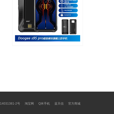
14031381-2号
淘宝网
Q米手机
蓝天信
官方商城