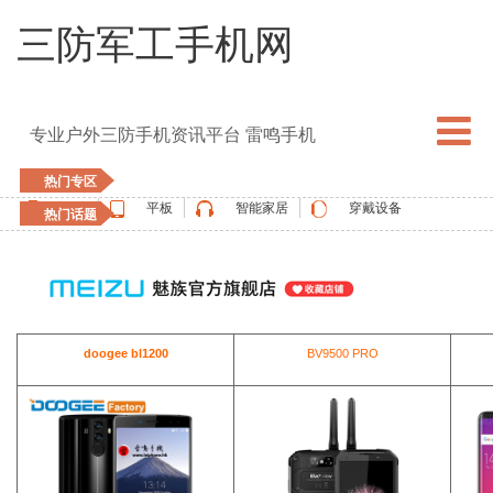
三防军工手机网
专业户外三防手机资讯平台 雷鸣手机
热门专区
手机
平板
智能家居
穿戴设备
热门话题
5G手机
blackview
elephone
doogee
UMIDIGI
apple watch
vernee
oukitel
ulefone
doogee bl1200
BV9500 PRO