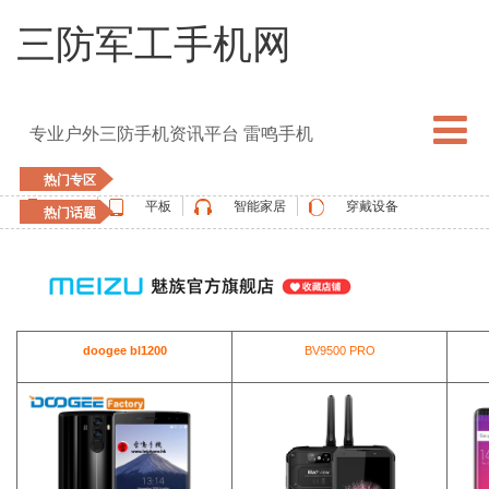
三防军工手机网
专业户外三防手机资讯平台 雷鸣手机
热门专区
手机
平板
智能家居
穿戴设备
热门话题
5G手机
blackview
elephone
doogee
UMIDIGI
apple watch
vernee
oukitel
ulefone
doogee bl1200
BV9500 PRO