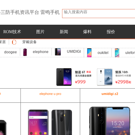
三防手机资讯平台 雷鸣手机
ROM技术
图片
新闻
爆料
报价
家居
穿戴设备
UMIDIGI
elephone
doogee
oukitel
ulefo
O
elephone u pro
umidigi z2