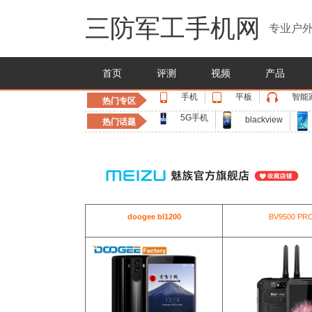
三防军工手机网
专业户外
首页
评测
视频
产品
手机
平板
智能
热门专区
5G手机
blackview
热门话题
doogee bl1200
BV9500 PR