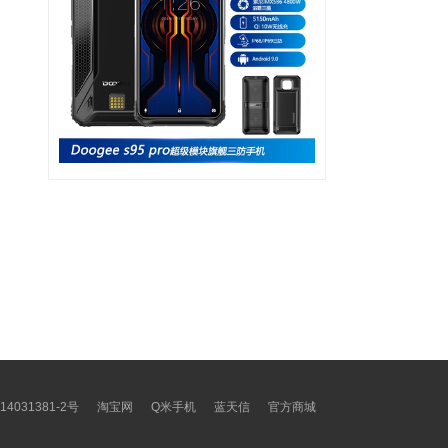
14031381-2号
淘宝网
Q米手机
蓝天信
官方商城