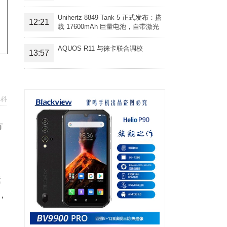
Unihertz 8849 Tank 5 正式发布：搭
12:21
载 17600mAh 巨量电池，自带激光
投影旗舰三防手机
AQUOS R11 与徕卡联合调校
13:57
发科
方
运
，