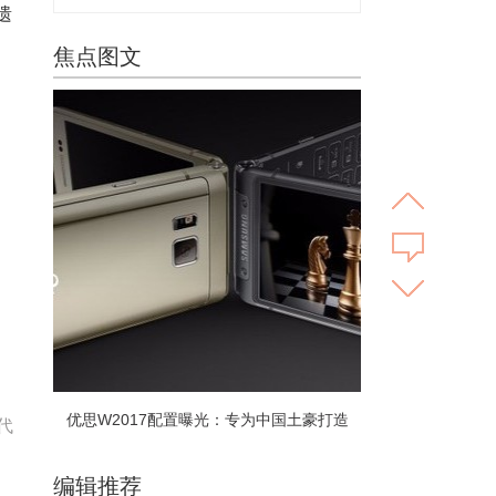
遗
焦点图文
，
优思W2017配置曝光：专为中国土豪打造
代
编辑推荐