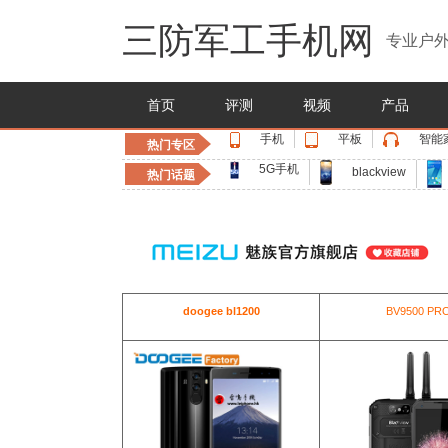
三防军工手机网
专业户外
首页
评测
视频
产品
手机
平板
智能
热门专区
5G手机
blackview
热门话题
doogee bl1200
BV9500 PR