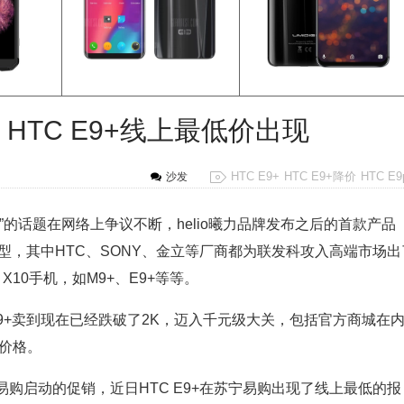
头 HTC E9+线上最低价出现
HTC E9+
HTC E9+降价
HTC E9
沙发
的话题在网络上争议不断，helio曦力品牌发布之后的首款产品
型，其中HTC、SONY、金立等厂商都为联发科攻入高端市场出
X10手机，如M9+、E9+等等。
E E9+卖到现在已经跌破了2K，迈入千元级大关，包括官方商城在
的价格。
购启动的促销，近日HTC E9+在苏宁易购出现了线上最低的报