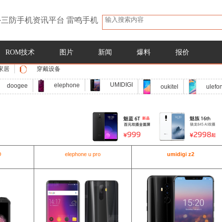
三防手机资讯平台 雷鸣手机
ROM技术
图片
新闻
爆料
报价
家居
穿戴设备
UMIDIGI
elephone
doogee
oukitel
ulefo
O
elephone u pro
umidigi z2