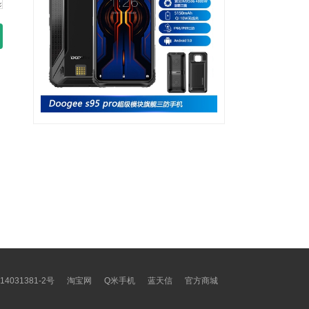
14031381-2号
淘宝网
Q米手机
蓝天信
官方商城