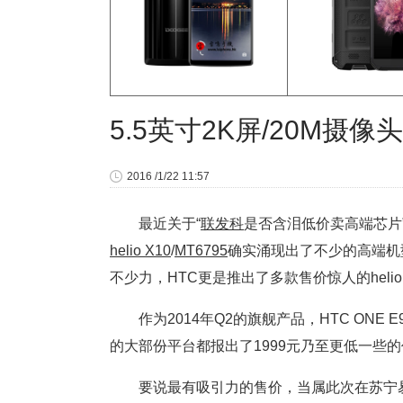
5.5英寸2K屏/20M摄像
2016 /1/22 11:57
最近关于“
联发科
是否含泪低价卖高端芯片”
helio X10
/
MT6795
确实涌现出了不少的高端机
不少力，HTC更是推出了多款售价惊人的helio 
作为2014年Q2的旗舰产品，HTC ON
的大部份平台都报出了1999元乃至更低一些
要说最有吸引力的售价，当属此次在苏宁易