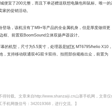
商城便宜了200元整，而且下单还赠送联想电脑包和鼠标。唯一的
卖家的促销活动。
份登场，该机没有了M9+等产品的全金属机身，但是厚度做得更
属边框、前置双BoomSound立体双扬声器设计。
K屏幕的机型，尺寸为5.5英寸，处理器是
MTK
MT6795/helio X10
h电池，支持移动联通双4G双卡双待。拍照部份规格出众，前置为
文章来自http://www.shanzaiji.cn山寨手机网，文章仅
机网微信号：342019368，进行交流。】