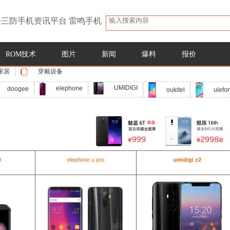
三防手机资讯平台 雷鸣手机
ROM技术
图片
新闻
爆料
报价
家居
穿戴设备
UMIDIGI
elephone
doogee
oukitel
ulefo
O
elephone u pro
umidigi z2