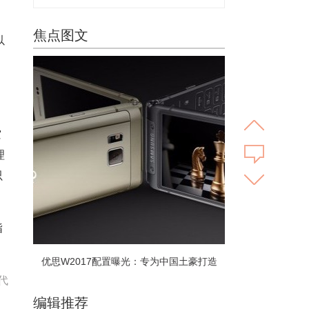
焦点图文
以
空
理
只
指
优思W2017配置曝光：专为中国土豪打造
代
编辑推荐