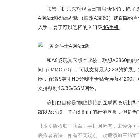
联想手机京东旗舰店日前启动促销，除了原
A8畅玩移动高配版（联想A3860）就直降约
入手，属于可以选择的入门级
4G手机
。
和A8畅玩其它版本比较，联想A3860的内
间（eMMC5.0），可以支持最大32G的扩
器， 配备5英寸HD分辨率全贴合屏幕和200万+8
支持移动4G/3G/GSM网络。
该机也自称是“颜值惊艳的互联网畅玩机型
纹以及污渍，并有8.8mm的纤薄厚度，但是
【本文版权归三防军工手机网所有，未经许可不得转载。
表作者看法，如有不同观点，欢迎添加三防军工手