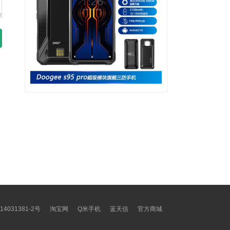
14031381-2号
淘宝网
Q米手机
蓝天信
官方商城