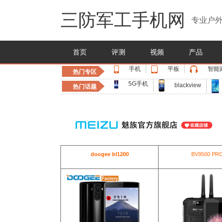
三防军工手机网
专业户外
首页
评测
视频
产品
手机
平板
智能
热门专区
5G手机
blackview
热门话题
doogee bl1200
BV9500 PR