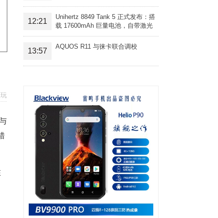
Unihertz 8849 Tank 5 正式发布：搭
12:21
载 17600mAh 巨量电池，自带激光
投影旗舰三防手机
AQUOS R11 与徕卡联合调校
13:57
畅玩
与
错
在