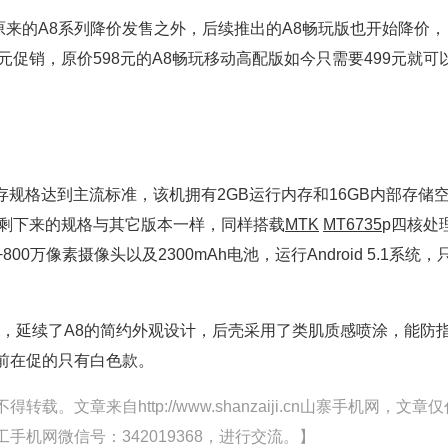
来的A8系列降价发售之外，后续推出的A8畅玩版也开始降价，
百元促销，原价598元的A8畅玩移动高配版如今只需要499元就可
存规格达到主流标准，该机拥有2GB运行内存和16GB内部存储
展。剩下来的规格与其它版本一样，同样搭载
MTK
MT6735
p四核处
00万像素摄像头以及2300mAh电池，运行Android 5.1系统，
”，延续了A8的简约外观设计，后壳采用了类肌质感喷涂，能防
当前在促的只有白色款。
文章来自http://www.shanzaiji.cn山寨手机网，文章仅
机网微信号：342019368，进行交流。】