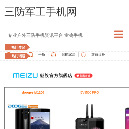
三防军工手机网
专业户外三防手机资讯平台 雷鸣手机
热门专区
手机
平板
智能家居
穿戴设备
热门话题
5G手机
blackview
elephone
doogee
UMIDIGI
apple watch
vernee
oukitel
ulefone
doogee bl1200
BV9500 PRO