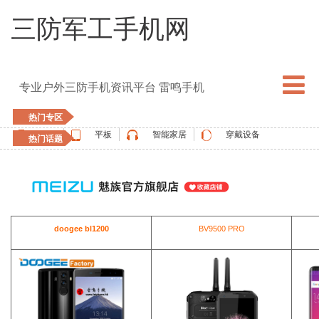
三防军工手机网
专业户外三防手机资讯平台 雷鸣手机
热门专区
手机
平板
智能家居
穿戴设备
热门话题
5G手机
blackview
elephone
doogee
UMIDIGI
apple watch
vernee
oukitel
ulefone
doogee bl1200
BV9500 PRO