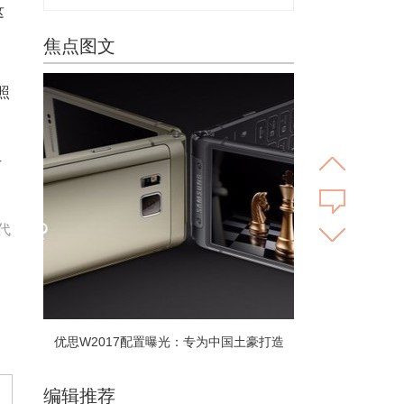
这
焦点图文
照
乎
代
优思W2017配置曝光：专为中国土豪打造
编辑推荐