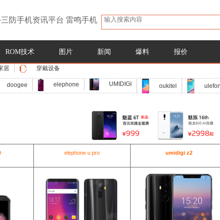
三防手机资讯平台 雷鸣手机
ROM技术
图片
新闻
爆料
报价
家居
穿戴设备
UMIDIGI
elephone
doogee
oukitel
ulefo
O
elephone u pro
umidigi z2