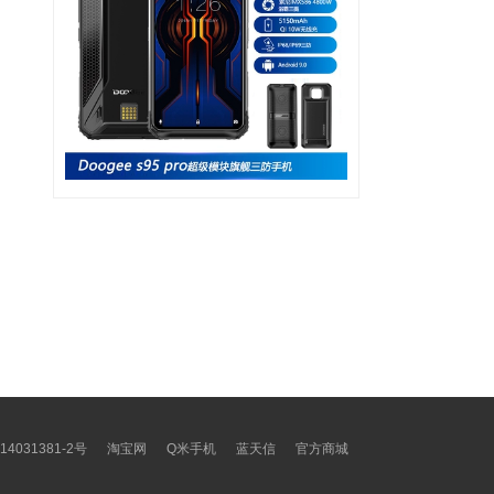
14031381-2号
淘宝网
Q米手机
蓝天信
官方商城