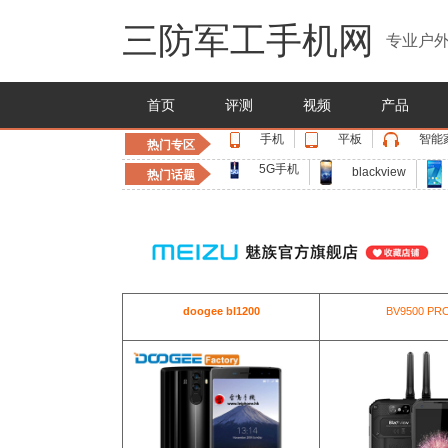
三防军工手机网
专业户外
首页
评测
视频
产品
手机
平板
智能
热门专区
5G手机
blackview
热门话题
doogee bl1200
BV9500 PR