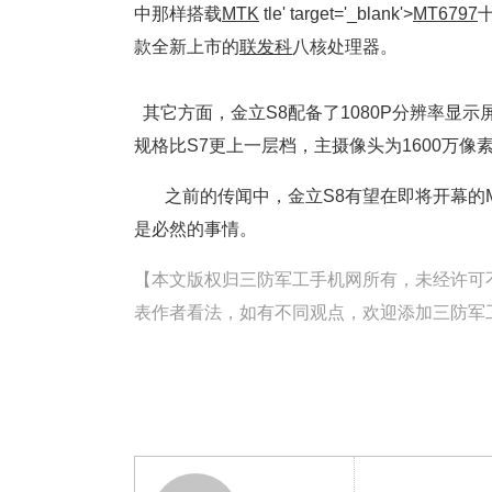
中那样搭载
MTK
tle' target='_blank'>
MT6797
款全新上市的
联发科
八核处理器。
其它方面，金立S8配备了1080P分辨率显示
规格比S7更上一层档，主摄像头为1600万像素，
之前的传闻中，金立S8有望在即将开幕的
是必然的事情。
【本文版权归三防军工手机网所有，未经许可不得转载。
表作者看法，如有不同观点，欢迎添加三防军工手