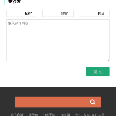
抢沙发
昵称*
邮箱*
网址
官方商城
蓝天信
Q米手机
淘宝网
浙ICP备14031381-2号