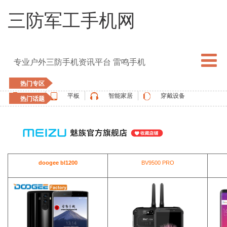
三防军工手机网
专业户外三防手机资讯平台 雷鸣手机
热门专区
手机
平板
智能家居
穿戴设备
热门话题
5G手机
blackview
elephone
doogee
UMIDIGI
apple watch
vernee
oukitel
ulefone
doogee bl1200
BV9500 PRO