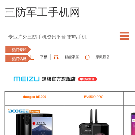
三防军工手机网
专业户外三防手机资讯平台 雷鸣手机
热门专区
手机
平板
智能家居
穿戴设备
热门话题
5G手机
blackview
elephone
doogee
UMIDIGI
apple watch
vernee
oukitel
ulefone
doogee bl1200
BV9500 PRO