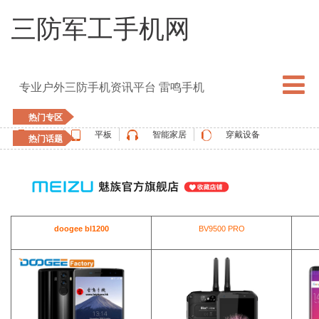
三防军工手机网
专业户外三防手机资讯平台 雷鸣手机
热门专区
手机
平板
智能家居
穿戴设备
热门话题
5G手机
blackview
elephone
doogee
UMIDIGI
apple watch
vernee
oukitel
ulefone
doogee bl1200
BV9500 PRO