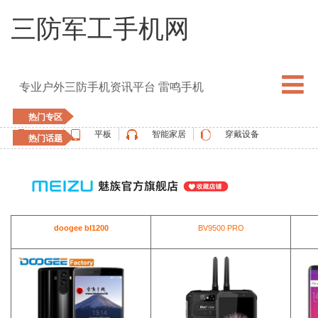
三防军工手机网
专业户外三防手机资讯平台 雷鸣手机
热门专区
手机
平板
智能家居
穿戴设备
热门话题
5G手机
blackview
elephone
doogee
UMIDIGI
apple watch
vernee
oukitel
ulefone
doogee bl1200
BV9500 PRO