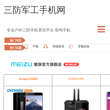
三防军工手机网
专业户外三防手机资讯平台 雷鸣手机
热门专区
手机
平板
智能家居
穿戴设备
热门话题
5G手机
blackview
elephone
doogee
UMIDIGI
apple watch
vernee
oukitel
ulefone
doogee bl1200
BV9500 PRO