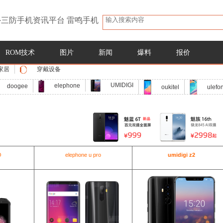
三防手机资讯平台 雷鸣手机
ROM技术
图片
新闻
爆料
报价
家居
穿戴设备
UMIDIGI
elephone
doogee
oukitel
ulefo
O
elephone u pro
umidigi z2