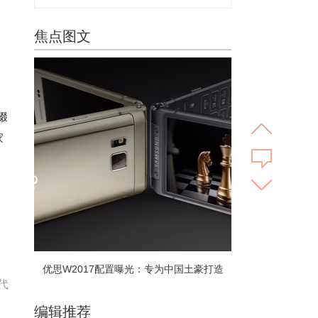
焦点图文
缀
家
优思W2017配置曝光：专为中国土豪打造
代
编辑推荐