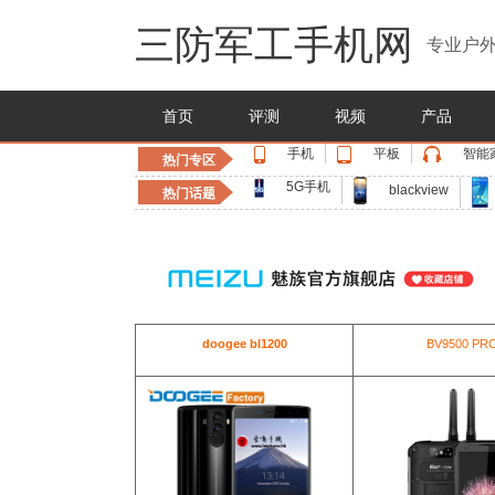
三防军工手机网
专业户外
首页
评测
视频
产品
手机
平板
智能
热门专区
5G手机
blackview
热门话题
doogee bl1200
BV9500 PR