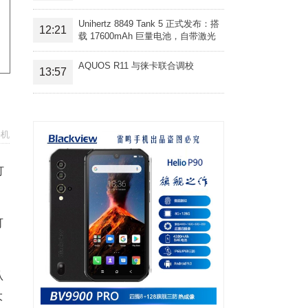
Unihertz 8849 Tank 5 正式发布：搭
12:21
载 17600mAh 巨量电池，自带激光
投影旗舰三防手机
AQUOS R11 与徕卡联合调校
13:57
手机
打
可
认
大