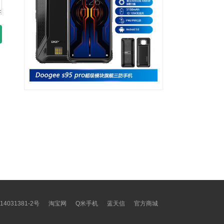
14031381-2号
淘宝网
Q米手机
蓝天信
官方商城