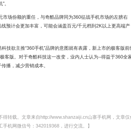
机”。
元市场份额的重任，与奇酷品牌同为360征战手机市场的左膀右
品线预计会更加丰富，可能会涵盖百元/千元档到2K以上更高端产
技欲主推“360手机”品牌的意图就有表露，新上市的极客版前
舰极客版。对于奇酷科技这一改变，业内人士认为--得益于360全
于传播，减少营销成本。
文章来自http://www.shanzaiji.cn山寨手机网，文章仅
机网微信号：342019368，进行交流。】