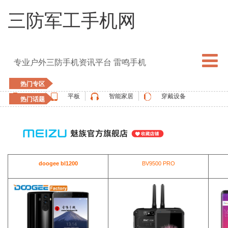
三防军工手机网
专业户外三防手机资讯平台 雷鸣手机
热门专区
手机
平板
智能家居
穿戴设备
热门话题
5G手机
blackview
elephone
doogee
UMIDIGI
apple watch
vernee
oukitel
ulefone
doogee bl1200
BV9500 PRO