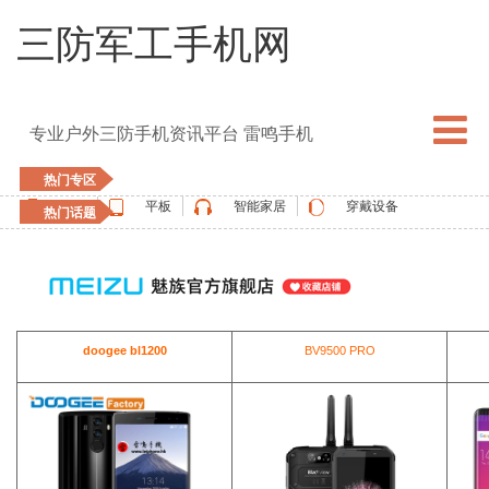
三防军工手机网
专业户外三防手机资讯平台 雷鸣手机
热门专区
手机
平板
智能家居
穿戴设备
热门话题
5G手机
blackview
elephone
doogee
UMIDIGI
apple watch
vernee
oukitel
ulefone
doogee bl1200
BV9500 PRO