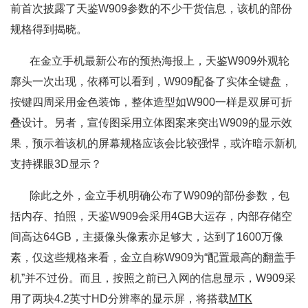
前首次披露了天鉴W909参数的不少干货信息，该机的部份
规格得到揭晓。
在金立手机最新公布的预热海报上，天鉴W909外观轮
廓头一次出现，依稀可以看到，W909配备了实体全键盘，
按键四周采用金色装饰，整体造型如W900一样是双屏可折
叠设计。另者，宣传图采用立体图案来突出W909的显示效
果，预示着该机的屏幕规格应该会比较强悍，或许暗示新机
支持裸眼3D显示？
除此之外，金立手机明确公布了W909的部份参数，包
括内存、拍照，天鉴W909会采用4GB大运存，内部存储空
间高达64GB，主摄像头像素亦足够大，达到了1600万像
素，仅这些规格来看，金立自称W909为“配置最高的翻盖手
机”并不过份。而且，按照之前已入网的信息显示，W909采
用了两块4.2英寸HD分辨率的显示屏，将搭载
MTK