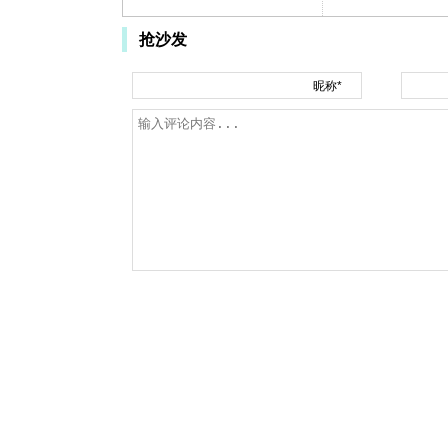
抢沙发
昵称*