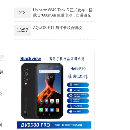
Unihertz 8849 Tank 5 正式发布：搭
12:21
载 17600mAh 巨量电池，自带激光
投影旗舰三防手机
AQUOS R11 与徕卡联合调校
13:57
配版
魅
这
网