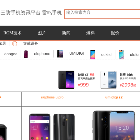
三防手机资讯平台 雷鸣手机
ROM技术
图片
新闻
爆料
报价
家居
穿戴设备
UMIDIGI
elephone
doogee
oukitel
ulefo
O
elephone u pro
umidigi z2