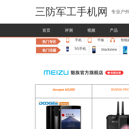
三防军工手机网
专业户外
首页
评测
视频
产品
手机
平板
智能
热门专区
5G手机
blackview
热门话题
doogee bl1200
BV9500 PR