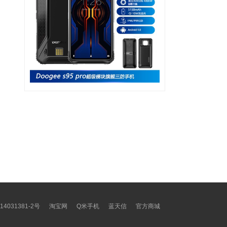
14031381-2号
淘宝网
Q米手机
蓝天信
官方商城