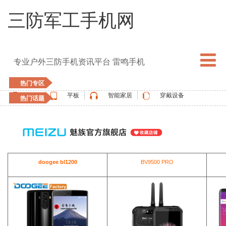
三防军工手机网
专业户外三防手机资讯平台 雷鸣手机
热门专区
手机
平板
智能家居
穿戴设备
热门话题
5G手机
blackview
elephone
doogee
UMIDIGI
apple watch
vernee
oukitel
ulefone
doogee bl1200
BV9500 PRO