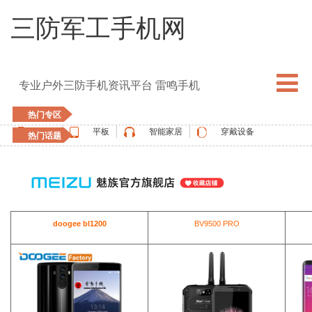
三防军工手机网
专业户外三防手机资讯平台 雷鸣手机
热门专区
手机
平板
智能家居
穿戴设备
热门话题
5G手机
blackview
elephone
doogee
UMIDIGI
apple watch
vernee
oukitel
ulefone
doogee bl1200
BV9500 PRO