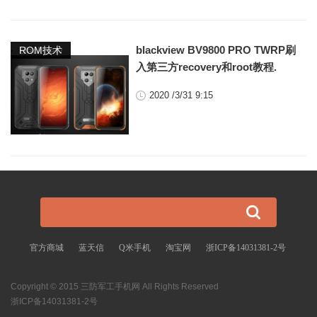
,
blackview BV9800 PRO TWRP刷
blackview
ROM技术
入第三方recovery和root教程.
2020 /3/31 9:15
官方商城
蓝天信
Q米手机
淘宝网
浙ICP备14031381-2号
Copyright © 2015 三防军工手机网 All Rights Reserved
浙ICP备14031381-2号