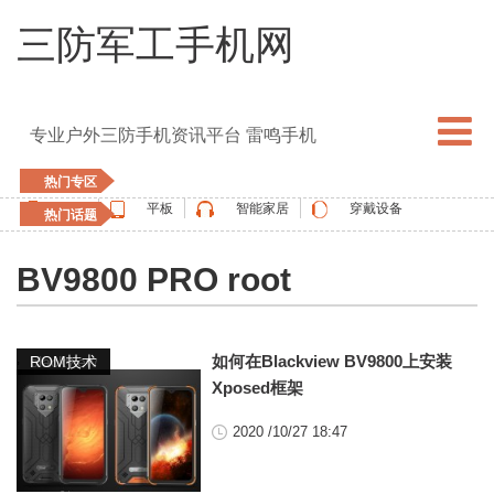
三防军工手机网
专业户外三防手机资讯平台 雷鸣手机
热门专区
手机
平板
智能家居
穿戴设备
热门话题
5G手机
blackview
elephone
doogee
BV9800 PRO root
UMIDIGI
apple watch
vernee
oukitel
ulefone
,
如何在Blackview BV9800上安装
blackview
ROM技术
Xposed框架
2020 /10/27 18:47