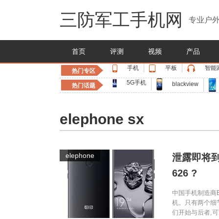
三防军工手机网
专业户外
首页
评测
视频
产品
手机
平板
智能
热门专区
5G手机
blackview
热门话题
elephone sx
elephone
泄露即将到
626 ?
中国手机制造商El
机。只有两个细节我
们开始与后者,可能