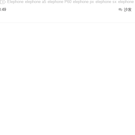
Elephone
elephone a5
elephone P60
elephone px
elephone sx
elephone
8:49
沙发