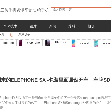
三防手机资讯平台 雷鸣手机
ROM技术
图片
新闻
爆料
报价
家居
穿戴设备
UMIDIGI
elephone
doogee
oukitel
ulefo
来的ELEPHONE SX -包装里面居然开车，车牌SD
ephone刚刚发布了一些图像的似乎是他们的下一个最高notch-equipped旗舰
们知道手机是它的名字——Elephone SX和Snapdragon处理器的存在。 让
...