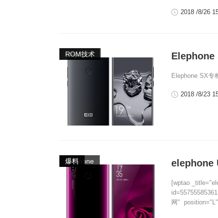
2018 /8/26 1
,
elephone
ROM技术
Elepho
Elephone S
2018 /8/23 1
,
,
elephone
手机
爆料
elepho
[wptao _title="e
id=557555853613
网" position="L" 